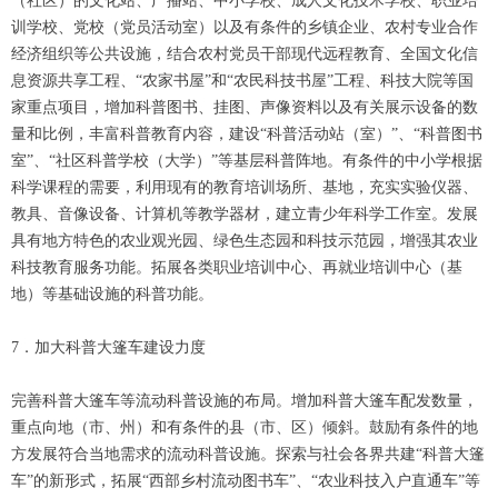
（社区）的文化站、广播站、中小学校、成人文化技术学校、职业培
训学校、党校（党员活动室）以及有条件的乡镇企业、农村专业合作
经济组织等公共设施，结合农村党员干部现代远程教育、全国文化信
息资源共享工程、“农家书屋”和“农民科技书屋”工程、科技大院等国
家重点项目，增加科普图书、挂图、声像资料以及有关展示设备的数
量和比例，丰富科普教育内容，建设“科普活动站（室）”、“科普图书
室”、“社区科普学校（大学）”等基层科普阵地。有条件的中小学根据
科学课程的需要，利用现有的教育培训场所、基地，充实实验仪器、
教具、音像设备、计算机等教学器材，建立青少年科学工作室。发展
具有地方特色的农业观光园、绿色生态园和科技示范园，增强其农业
科技教育服务功能。拓展各类职业培训中心、再就业培训中心（基
地）等基础设施的科普功能。
7．加大科普大篷车建设力度
完善科普大篷车等流动科普设施的布局。增加科普大篷车配发数量，
重点向地（市、州）和有条件的县（市、区）倾斜。鼓励有条件的地
方发展符合当地需求的流动科普设施。探索与社会各界共建“科普大篷
车”的新形式，拓展“西部乡村流动图书车”、“农业科技入户直通车”等