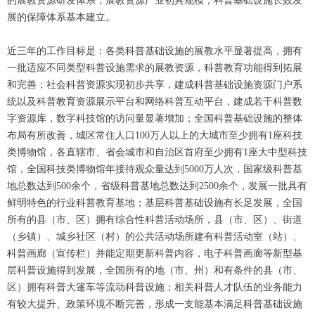
的展教资源研发体系，展教资源产业初具规模；科普基础设施长效发
展的保障体系基本建立。
近三年的工作目标是：各类科普基础设施的展教水平显著提高，拥有
一批适应不同类型科普设施需求的展教资源，科普教育功能得到拓展
和完善；社会科普资源实现初步共享，建成科普基础设施资源门户系
统以及科普教育资源展示平台和网络科普互动平台，建成若干科普数
字资源库，数字科技馆的访问量显著增加；全国科普基础设施的整体
布局有所改善，城区常住人口100万人以上的大城市至少拥有1座科技
类博物馆，各直辖市、省会城市和自治区首府至少拥有1座大中型科技
馆，全国科技类博物馆年接待观众量达到5000万人次，国家级科普基
地总数达到500余个，省级科普基地总数达到2500余个，发展一批具有
鲜明特色的行业科普教育基地；基层科普基础设施有长足发展，全国
所有的县（市、区）拥有综合性科普活动场所，县（市、区）、街道
（乡镇）、城乡社区（村）的公共活动场所建有科普活动室（站）、
科普画廊（宣传栏）并能定期更新科普内容，电子科普画廊等新型基
层科普设施得到发展，全国所有的地（市、州）和有条件的县（市、
区）拥有科普大篷车等流动科普设施；相关科普人才队伍的业务能力
有较大提升、政策环境不断完善，形成一支能基本满足科普基础设施