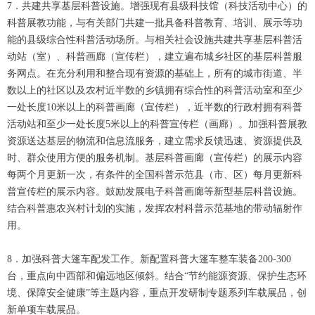
7．共建共享基层科普设施。增强现有县级科技馆（科技活动中心）的
科普展教功能，与有关部门共建一批具备科普教育、培训、展示等功
能的县级综合性科普活动场所。与相关社会设施共建共享基层科普活
动站（室）、科普画廊（宣传栏），建立遍布城乡社区的基层科普服
务网点。在充分利用和整合现有资源的基础上，所有的城市街道、半
数以上的社区以及农村近半数的乡镇拥有综合性的科普活动室和至少
一处长度10米以上的科普画廊（宣传栏），近半数的行政村拥有科普
活动站和至少一处长度5米以上的科普宣传栏（画廊）。加强科普展教
资源送达基层的物流和信息流服务，建立需求反馈迅速、资源提供及
时、群众使用方便的服务机制。基层科普画廊（宣传栏）的展示内容
每两个月更新一次，有条件的全国科普示范县（市、区）每月更新科
普宣传栏的展示内容。鼓励发展电子科普画廊等新型基层科普设施。
结合科普惠农兴村计划的实施，发挥农村科普示范基地的带动辐射作
用。
8．加强科普大篷车配发工作。新配置科普大篷车整车装备200-300
台，重点向中西部和偏远地区倾斜。结合“节约能源资源、保护生态环
境、保障安全健康”等主题内容，重点开发研制专题系列车载展品，创
新单项车载展品。