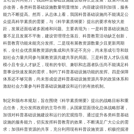
全社会共同努力，我国科普基础设施建设取得长足发展：政策环境逐
步改善，各类科普基础设施数量明显增加，内容建设得到加强，服务
能力不断提高。然而，从总体上看，我国科普基础设施尚不能满足公
众提高科学素质的需要，与《科学素质纲要》提出的要求有较大差
距，发展还面临诸多困难和问题。主要表现为：一是科普基础设施总
量不足且发展不平衡，建设管理理念落后、科普教育活动缺乏创新，
科普教育功能未能充分发挥。二是现有展教资源数量少且更新周期
长，全社会优质展教资源的集成和共享还不充分，尚未形成引导和鼓
励社会力量共同参与展教资源共建共享的局面。三是科普人才队伍规
模小且专业人才缺乏，现有的专职、兼职和志愿者队伍尚不能满足科
普事业快速发展的需求，制约了科普基础设施功能的发挥。四是保障
体系还不够完善，尚未形成促进科普基础设施资源共享的政策体系和
激励社会力量参与科普基础设施建设和运行的有效机制。
制定和颁布本规划，旨在围绕《科学素质纲要》提出的战略目标和重
点任务，充分发挥政府的主导作用，从国家层面强化总体战略部署，
加强对科普基础设施建设和运行的宏观指导。通过提升各类科普基础
设施的服务能力，切实发挥科普教育的效果，不断满足广大公众的需
求；加强科普资源的共享，充分利用现有科普设施资源，积极挖掘潜