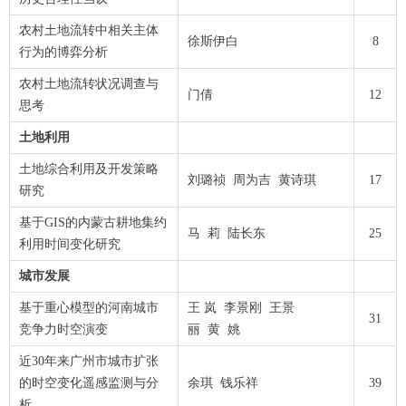
农村土地流转中相关主体
徐斯伊白
8
行为的博弈分析
农村土地流转状况调查与
门倩
12
思考
土地利用
土地综合利用及开发策略
刘璐祯 周为吉 黄诗琪
17
研究
基于GIS的内蒙古耕地集约
马 莉 陆长东
25
利用时间变化研究
城市发展
基于重心模型的河南城市
王 岚 李景刚 王景
31
竞争力时空演变
丽 黄 姚
近30年来广州市城市扩张
的时空变化遥感监测与分
余琪 钱乐祥
39
析