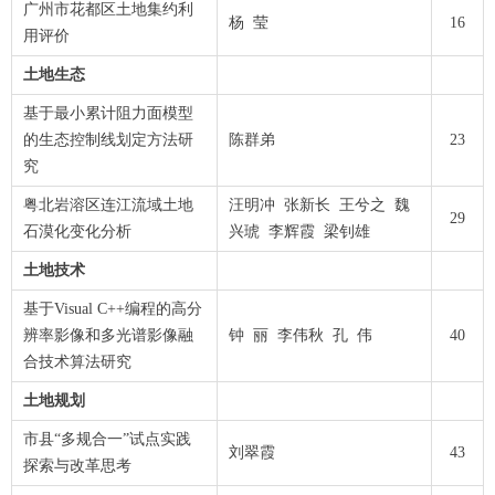
广州市花都区土地集约利
杨 莹
16
用评价
土地生态
基于最小累计阻力面模型
的生态控制线划定方法研
陈群弟
23
究
粤北岩溶区连江流域土地
汪明冲 张新长 王兮之 魏
29
石漠化变化分析
兴琥 李辉霞 梁钊雄
土地技术
基于Visual C
++
编程的高分
辨率影像和多光谱影像融
钟 丽 李伟秋 孔 伟
40
合技术算法研究
土地规划
市县“多规合一”试点实践
刘翠霞
43
探索与改革思考