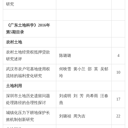
研究
《广东土地科学》2016年
第5期目录
农村土地
农村土地经营权抵押贷款
陈璐璐
4
研究述评
武汉市农户宅基地使用权
何映雪 黄小兰 邵 英 吴郁
10
流转的福利变化研究
玲
土地利用
深圳市土地历史遗留问题
刘成明 刘 芳 尚希雨 汪春
17
处理路径的合理性探讨
燕
城镇化压力下耕地保护长
刘璐祯 周为吉
22
效机制创新研究