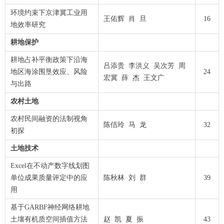
环境约束下京津冀工业用
王佑辉 肖 旦
16
地效率研究
耕地保护
耕地占补平衡政策下沿海
吕添贵 李洪义 吴次芳 周
地区海涂围垦效应、风险
24
宏冀 薛 杰 王文广
与出路
农村土地
农村民间融资的法制视角
陈佶玲 马 龙
32
初探
土地技术
Excel在不动产数字线划图
单位成果质量评定中的应
陈秋林 刘 群
39
用
基于GARBF神经网络耕地
土壤有机质空间插值方法
赵 凯 夏 振
43