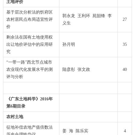
土地评价
基于层次分析法的忻府区
郭永龙 王利环 苑韶锋 李
农村居民点布局适宜性评
27
义生
价
剩余法在国有土地使用权
出让地价评估中的应用研
孙月明
35
究
“一带一路”西北节点城市
农业现代化发展水平的测
陆彦彤 张文政
40
评与分析
《广东土地科学》2016年
第6期目录
农村土地
征地补偿农地产值倍数法
姜 海 陈乐宾
4
历史合理性刍议