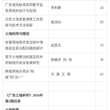
广东省高标准农田数字监
李利番
24
管系统的设计与实现
日常土地变更调查工作思
黄润兴
29
路与技术方法初探
土地利用与规划
存量用地再开发过程中增
赵思凡
33
值设定及分配问题的探讨
基于土地整治的嘉定区外
朱晓丹 刘 伟
39
冈镇现代农业发展研究
两规用地分类从“衔
方 勇 王 萌
43
接”到“合一”
《广东土地科学》2016年
第3期目录
土地制度