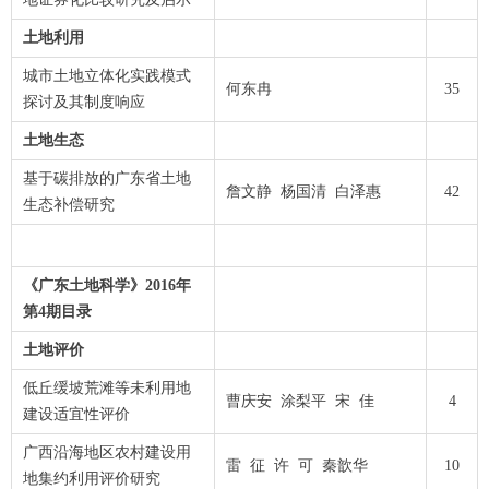
土地利用
城市土地立体化实践模式
何东冉
35
探讨及其制度响应
土地生态
基于碳排放的广东省土地
詹文静 杨国清 白泽惠
42
生态补偿研究
《广东土地科学》2016年
第4期目录
土地评价
低丘缓坡荒滩等未利用地
曹庆安 涂梨平 宋 佳
4
建设适宜性评价
广西沿海地区农村建设用
雷 征 许 可 秦歆华
10
地集约利用评价研究