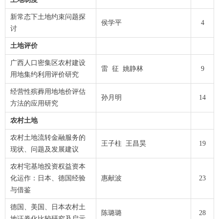
新常态下土地约束问题探
侯学平
4
讨
土地评价
广西人口密集区农村建设
雷 征 姚静林
9
用地集约利用评价研究
经营性殡葬用地地价评估
孙月明
14
方法的应用研究
农村土地
农村土地流转金融服务的
王子柱 王昌昊
19
现状、问题及发展建议
农村宅基地投资权益资本
化运作：日本、德国经验
惠献波
23
与借鉴
德国、美国、日本农村土
陈璐璐
28
地证券化比较研究及启示